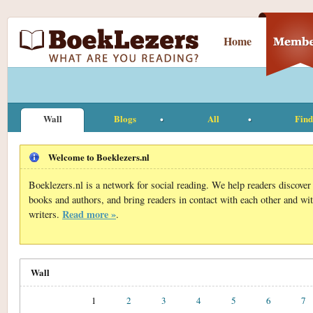
Home
Wall
Blogs
All
Find
Welcome to Boeklezers.nl
Boeklezers.nl is a network for social reading. We help readers discove
books and authors, and bring readers in contact with each other and wi
Read more »
writers.
.
Wall
1
2
3
4
5
6
7