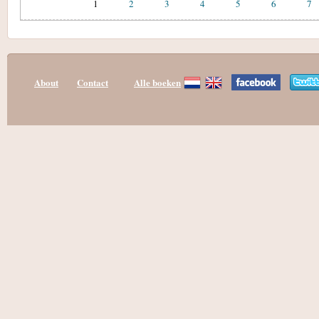
1
2
3
4
5
6
7
About
Contact
Alle boeken