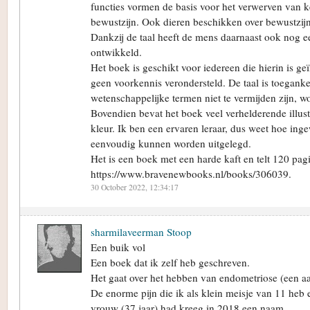
functies vormen de basis voor het verwerven van k
bewustzijn. Ook dieren beschikken over bewustzijn
Dankzij de taal heeft de mens daarnaast ook nog ee
ontwikkeld.
Het boek is geschikt voor iedereen die hierin is ge
geen voorkennis verondersteld. De taal is toeganke
wetenschappelijke termen niet te vermijden zijn, w
Bovendien bevat het boek veel verhelderende illust
kleur. Ik ben een ervaren leraar, dus weet hoe in
eenvoudig kunnen worden uitgelegd.
Het is een boek met een harde kaft en telt 120 pag
https://www.bravenewbooks.nl/books/306039.
30 October 2022, 12:34:17
sharmilaveerman Stoop
Een buik vol
Een boek dat ik zelf heb geschreven.
Het gaat over het hebben van endometriose (een a
De enorme pijn die ik als klein meisje van 11 heb 
vrouw (37 jaar) had kreeg in 2018 een naam.