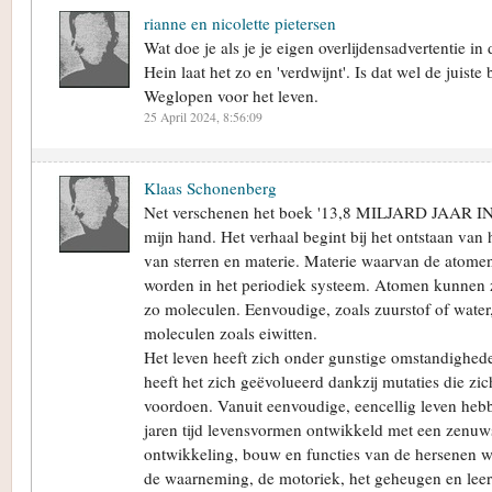
rianne en nicolette pietersen
Wat doe je als je je eigen overlijdensadvertentie in 
Hein laat het zo en 'verdwijnt'. Is dat wel de juiste 
Weglopen voor het leven.
25 April 2024, 8:56:09
Klaas Schonenberg
Net verschenen het boek '13,8 MILJARD JAAR
mijn hand. Het verhaal begint bij het ontstaan van 
van sterren en materie. Materie waarvan de atom
worden in het periodiek systeem. Atomen kunnen 
zo moleculen. Eenvoudige, zoals zuurstof of wate
moleculen zoals eiwitten.
Het leven heeft zich onder gunstige omstandighe
heeft het zich geëvolueerd dankzij mutaties die zic
voordoen. Vanuit eenvoudige, eencellig leven heb
jaren tijd levensvormen ontwikkeld met een zenuws
ontwikkeling, bouw en functies van de hersenen w
de waarneming, de motoriek, het geheugen en lee