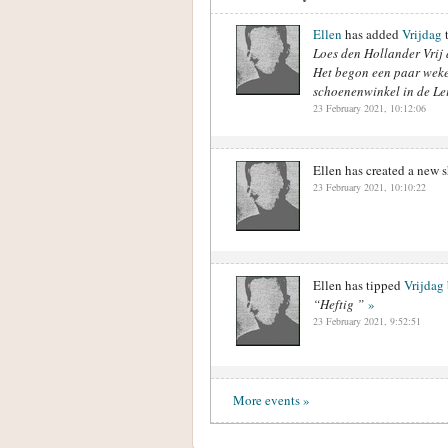
Ellen
has added
Vrijdag
t
Loes den Hollander Vrij
Het begon een paar weke
schoenenwinkel in de Lei
23 February 2021, 10:12:06
Ellen has created a new
23 February 2021, 10:10:22
Ellen has tipped
Vrijdag
“Heftig ”
»
23 February 2021, 9:52:51
More events »