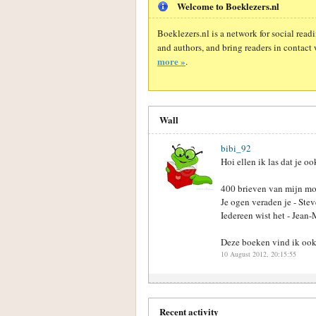
Welcome to Boeklezers.nl
Boeklezers.nl is a network for social rea
and authors, and bring readers in contact 
more »
.
Wall
bibi_92
Hoi ellen ik las dat je o
400 brieven van mijn mo
Je ogen veraden je - Ste
Iedereen wist het - Jean
Deze boeken vind ik ook 
10 August 2012, 20:15:55
Recent activity