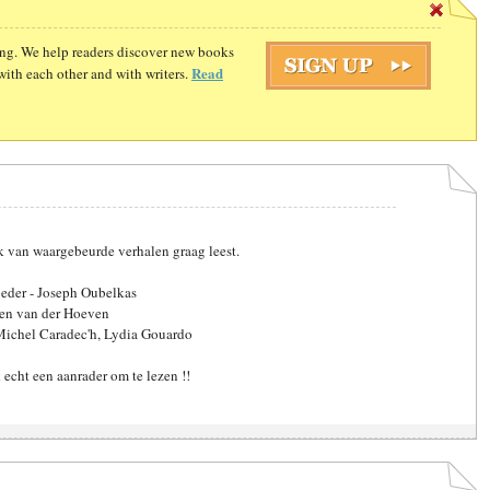
ding. We help readers discover new books
Read
with each other and with writers.
ok van waargebeurde verhalen graag leest.
eder - Joseph Oubelkas
ven van der Hoeven
-Michel Caradec'h, Lydia Gouardo
echt een aanrader om te lezen !!