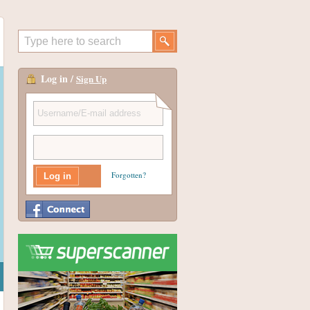
Log in /
Sign Up
Forgotten?