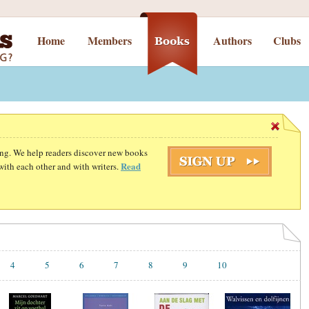
Home
Members
Authors
Clubs
ding. We help readers discover new books
Read
with each other and with writers.
4
5
6
7
8
9
10