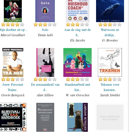
ijn dochter zit op ..
Solo
Aan de slag met de
Walvissen en
Marcel Goedhart
Tania Aebi
h..
dolfijn..
Els Jacobs
O. Brookes
Jouw Personal
De eenzaamheid van
Handenarbeid met
Tekenen voor
Traine..
d..
kin..
kunsten..
Oswin Beingsick
Alan Sillitoe
W. van Oorschot
Sarah Simblet