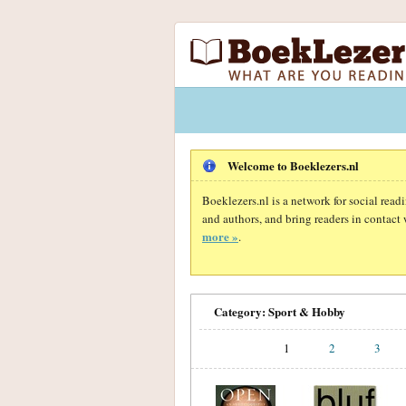
Welcome to Boeklezers.nl
Boeklezers.nl is a network for social rea
and authors, and bring readers in contact 
more »
.
Category: Sport & Hobby
1
2
3