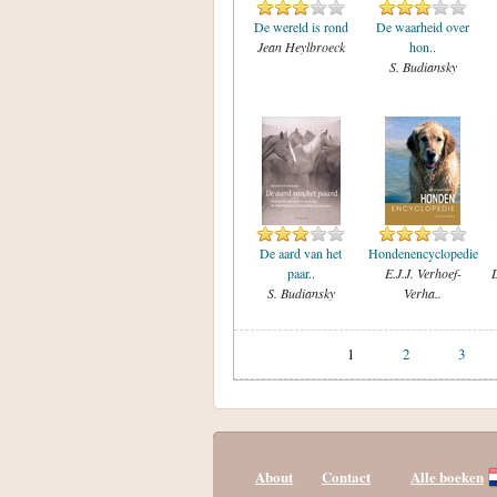
De wereld is rond
De waarheid over
Jean Heylbroeck
hon..
S. Budiansky
De aard van het
Hondenencyclopedie
paar..
E.J.J. Verhoef-
D
S. Budiansky
Verha..
1
2
3
About
Contact
Alle boeken