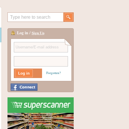
Log in /
Sign Up
Forgotten?