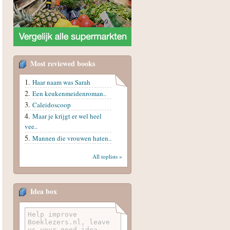
Most reviewed books
Haar naam was Sarah
Een keukenmeidenroman..
Caleidoscoop
Maar je krijgt er wel heel
vee..
Mannen die vrouwen haten..
All toplists »
Idea box