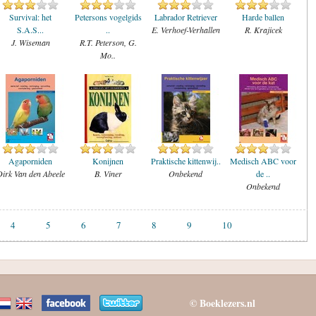
Survival: het
Petersons vogelgids
Labrador Retriever
Harde ballen
S.A.S...
..
E. Verhoef-Verhallen
R. Krajicek
J. Wiseman
R.T. Peterson, G.
Mo..
Agaporniden
Konijnen
Praktische kittenwij..
Medisch ABC voor
irk Van den Abeele
B. Viner
Onbekend
de ..
Onbekend
4
5
6
7
8
9
10
© Boeklezers.nl