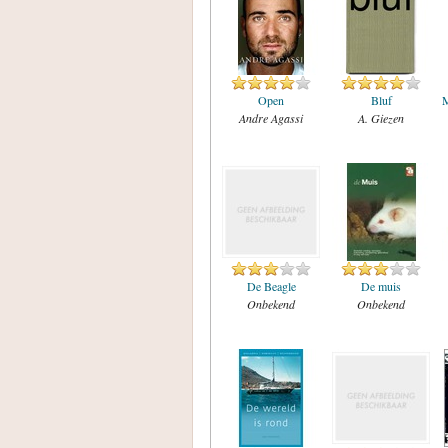
Open
Bluf
M
Andre Agassi
A. Giezen
De Beagle
De muis
Onbekend
Onbekend