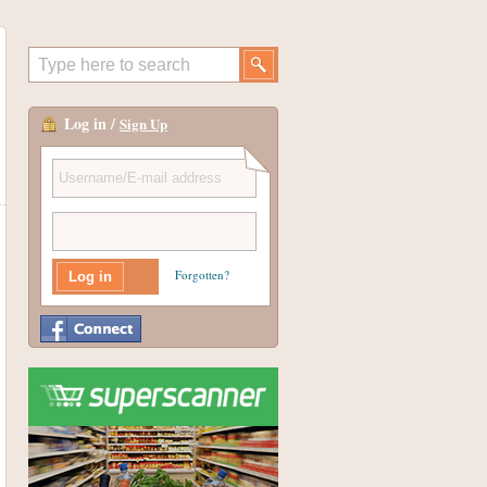
Log in /
Sign Up
Forgotten?