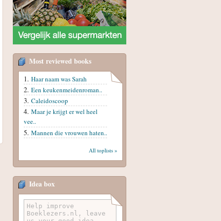
Most reviewed books
Haar naam was Sarah
Een keukenmeidenroman..
Caleidoscoop
Maar je krijgt er wel heel
vee..
Mannen die vrouwen haten..
All toplists »
Idea box