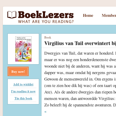
Home
Member
Book
Virgilius van Tuil overwintert b
Dwergjes van Tuil, dat waren er honderd. 
maar er was nog een honderdeneenste dwer
woonde niet bij de anderen, want hij was a
Buy now!
dapper was, maar omdat hij nergens gevaar
Gewoon de mensenwereld in. Om ergens in 
Add to wishlist
(om te zien hoe dik hij was) of een taart o
Ate). Als de andere dwergjes dan riepen ho
I'm reading it now
mensen waren, dan antwoordde Virgilius:
Tip this book
Zo beleeft hij de spannendste avonturen. Di
«