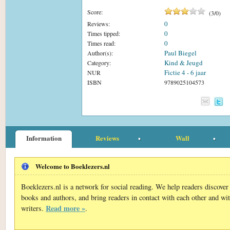
Score:
(
3
/
0
)
0
Reviews:
0
Times tipped:
0
Times read:
Paul Biegel
Author(s):
Kind & Jeugd
Category:
Fictie 4 - 6 jaar
NUR
ISBN
9789025104573
Information
Reviews
Wall
Welcome to Boeklezers.nl
Boeklezers.nl is a network for social reading. We help readers discove
books and authors, and bring readers in contact with each other and wi
Read more »
writers.
.