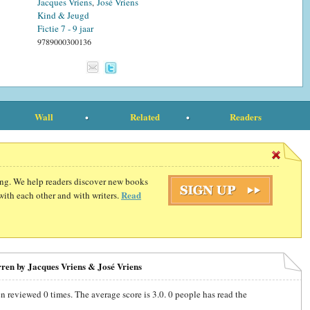
Jacques Vriens
José Vriens
,
Kind & Jeugd
Fictie 7 - 9 jaar
9789000300136
Wall
Related
Readers
ding. We help readers discover new books
Read
with each other and with writers.
erren by Jacques Vriens & José Vriens
en reviewed
0
times. The average score is
3.0
.
0
people has read the