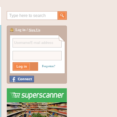
Log in /
Sign Up
Forgotten?