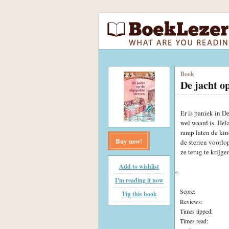
Book
De jacht o
Er is paniek in D
wel waard is. Hel
ramp laten de kin
Buy now!
de sterren voorlo
ze terug te krijgen
Add to wishlist
«
I'm reading it now
Score:
Tip this book
Reviews:
Times tipped:
Times read: