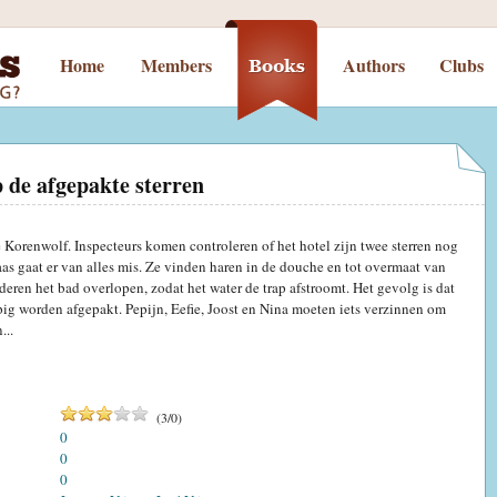
Home
Members
Authors
Clubs
p de afgepakte sterren
e Korenwolf. Inspecteurs komen controleren of het hotel zijn twee sterren nog
aas gaat er van alles mis. Ze vinden haren in de douche en tot overmaat van
deren het bad overlopen, zodat het water de trap afstroomt. Het gevolg is dat
pig worden afgepakt. Pepijn, Eefie, Joost en Nina moeten iets verzinnen om
...
(
3
/
0
)
0
0
0