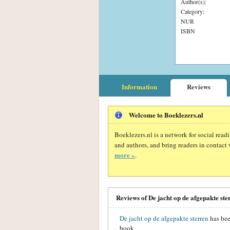
Author(s):
Category:
NUR
ISBN
Information
Reviews
Welcome to Boeklezers.nl
Boeklezers.nl is a network for social rea
and authors, and bring readers in contact 
more »
.
Reviews of De jacht op de afgepakte st
De jacht op de afgepakte sterren
has be
book.