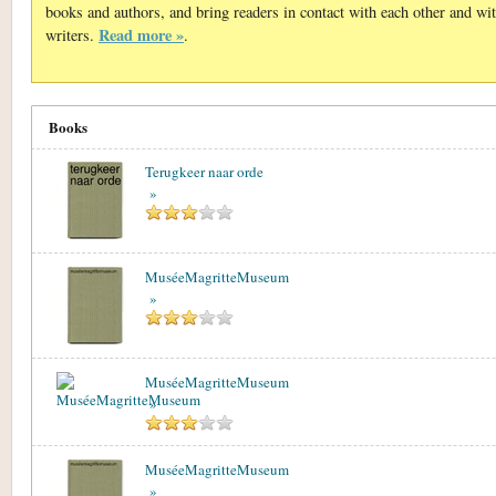
books and authors, and bring readers in contact with each other and wi
Read more »
writers.
.
Books
Terugkeer naar orde
»
MuséeMagritteMuseum
»
MuséeMagritteMuseum
»
MuséeMagritteMuseum
»