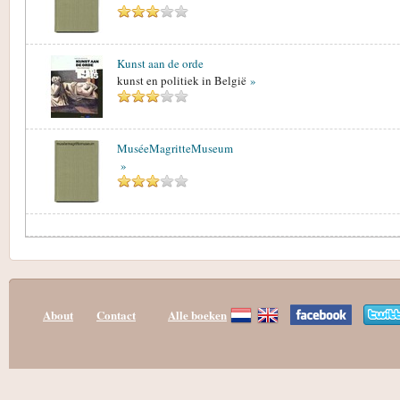
Kunst aan de orde
kunst en politiek in België
»
MuséeMagritteMuseum
»
About
Contact
Alle boeken